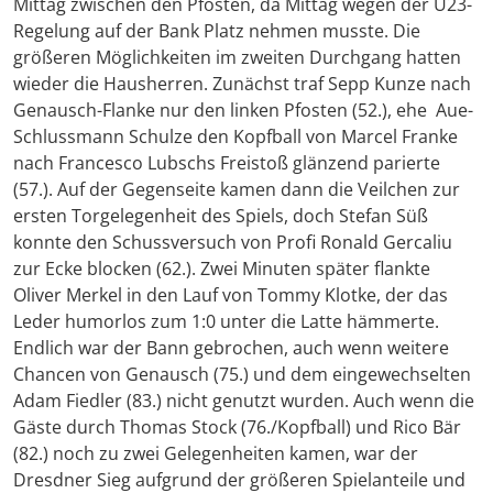
Mittag zwischen den Pfosten, da Mittag wegen der U23-
Regelung auf der Bank Platz nehmen musste. Die
größeren Möglichkeiten im zweiten Durchgang hatten
wieder die Hausherren. Zunächst traf Sepp Kunze nach
Genausch-Flanke nur den linken Pfosten (52.), ehe Aue-
Schlussmann Schulze den Kopfball von Marcel Franke
nach Francesco Lubschs Freistoß glänzend parierte
(57.). Auf der Gegenseite kamen dann die Veilchen zur
ersten Torgelegenheit des Spiels, doch Stefan Süß
konnte den Schussversuch von Profi Ronald Gercaliu
zur Ecke blocken (62.). Zwei Minuten später flankte
Oliver Merkel in den Lauf von Tommy Klotke, der das
Leder humorlos zum 1:0 unter die Latte hämmerte.
Endlich war der Bann gebrochen, auch wenn weitere
Chancen von Genausch (75.) und dem eingewechselten
Adam Fiedler (83.) nicht genutzt wurden. Auch wenn die
Gäste durch Thomas Stock (76./Kopfball) und Rico Bär
(82.) noch zu zwei Gelegenheiten kamen, war der
Dresdner Sieg aufgrund der größeren Spielanteile und