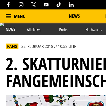
NEWS
MENÜ
NEWS
Alle News
Profis
Nachwuchs
FANS
22. FEBRUAR 2018 // 10.58 UHR
2. SKATTURNIE
FANGEMEINSC