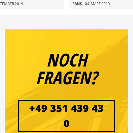
UND JE.“
EPTEMBER 2019
FANS
- 04. MÄRZ 2019
NOCH
FRAGEN?
+49 351 439 43
0