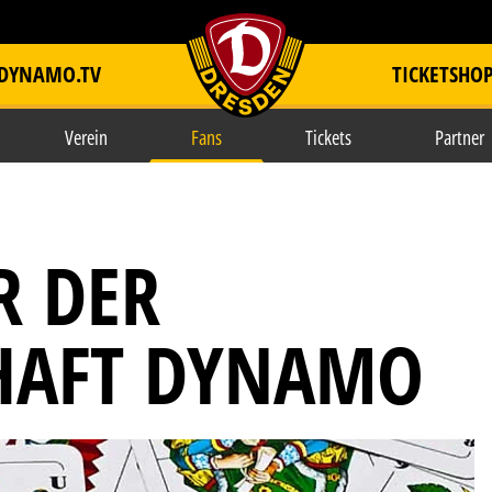
DYNAMO.TV
TICKETSHO
item.title
Verein
Fans
Tickets
Partner
R DER
HAFT DYNAMO