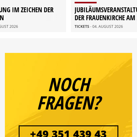
UNG IM ZEICHEN DER
JUBILÄUMSVERANSTALT
ON
DER FRAUENKIRCHE AM 
AUGUST
UGUST 2026
TICKETS
- 04. AUGUST 2026
NOCH
FRAGEN?
+49 351 439 43