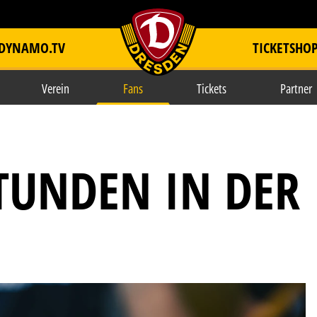
DYNAMO.TV
TICKETSHO
item.title
Verein
Fans
Tickets
Partner
UNDEN IN DER