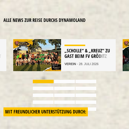
ALLE NEWS ZUR REISE DURCHS DYNAMOLAND
„SCHOLLE“ & „KREUZ“ ZU
T
GAST BEIM FV GRÖDITZ
VEREIN
- 28. JULI 2026
MIT FREUNDLICHER UNTERSTÜTZUNG DURCH: