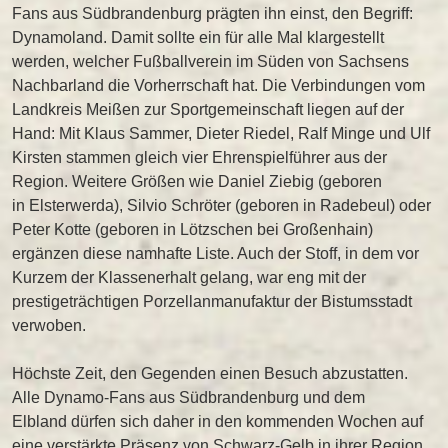
Fans aus Südbrandenburg prägten ihn einst, den Begriff:
Dynamoland. Damit sollte ein für alle Mal klargestellt
werden, welcher Fußballverein im Süden von Sachsens
Nachbarland die Vorherrschaft hat. Die Verbindungen vom
Landkreis Meißen zur Sportgemeinschaft liegen auf der
Hand: Mit Klaus Sammer, Dieter Riedel, Ralf Minge und Ulf
Kirsten stammen gleich vier Ehrenspielführer aus der
Region. Weitere Größen wie Daniel Ziebig (geboren
in Elsterwerda), Silvio Schröter (geboren in Radebeul) oder
Peter Kotte (geboren in Lötzschen bei Großenhain)
ergänzen diese namhafte Liste. Auch der Stoff, in dem vor
Kurzem der Klassenerhalt gelang, war eng mit der
prestigeträchtigen Porzellanmanufaktur der Bistumsstadt
verwoben.
Höchste Zeit, den Gegenden einen Besuch abzustatten.
Alle Dynamo-Fans aus Südbrandenburg und dem
Elbland dürfen sich daher in den kommenden Wochen auf
eine verstärkte Präsenz von Schwarz-Gelb in ihrer Region