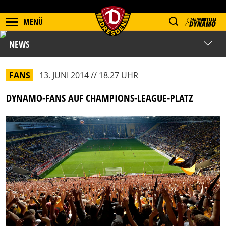
MENÜ
NEWS
FANS
13. JUNI 2014 // 18.27 UHR
DYNAMO-FANS AUF CHAMPIONS-LEAGUE-PLATZ