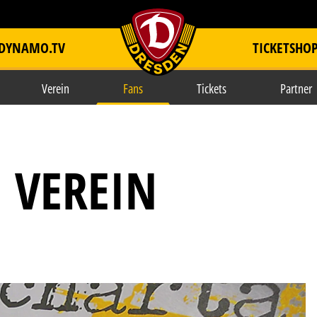
DYNAMO.TV
TICKETSHO
item.title
Verein
Fans
Tickets
Partner
 VEREIN