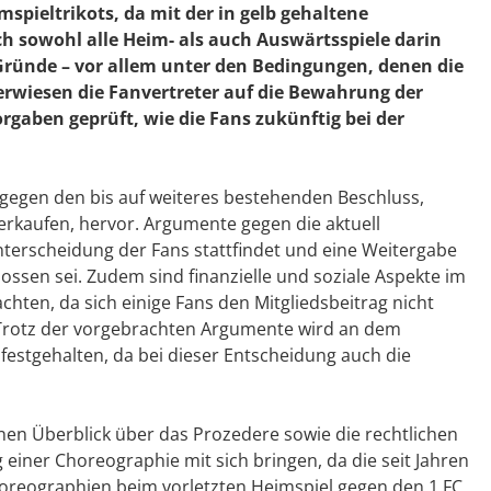
spieltrikots, da mit der in gelb gehaltene
h sowohl alle Heim- als auch Auswärtsspiele darin
ründe – vor allem unter den Bedingungen, denen die
erwiesen die Fanvertreter auf die Bewahrung der
orgaben geprüft, wie die Fans zukünftig bei der
gegen den bis auf weiteres bestehenden Beschluss,
verkaufen, hervor. Argumente gegen die aktuell
nterscheidung der Fans stattfindet und eine Weitergabe
ossen sei. Zudem sind finanzielle und soziale Aspekte im
achten, da sich einige Fans den Mitgliedsbeitrag nicht
 Trotz der vorgebrachten Argumente wird an dem
festgehalten, da bei dieser Entscheidung auch die
nen Überblick über das Prozedere sowie die rechtlichen
iner Choreographie mit sich bringen, da die seit Jahren
oreographien beim vorletzten Heimspiel gegen den 1.FC