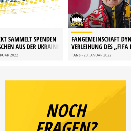
EKT SAMMELT SPENDEN
FANGEMEINSCHAFT DY
CHEN AUS DER UKRAINE
VERLEIHUNG DES „FIFA
AWARD“
EBRUAR 2022
FANS
- 20. JANUAR 2022
NOCH
FRAGEN?