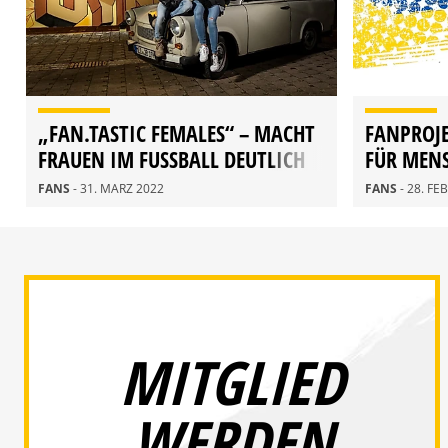
„FAN.TASTIC FEMALES“ – MACHT
FANPROJ
FRAUEN IM FUSSBALL DEUTLICH S
FÜR MENS
ICHTBARER!
FANS
- 31. MÄRZ 2022
FANS
- 28. F
MITGLIED
WERDEN