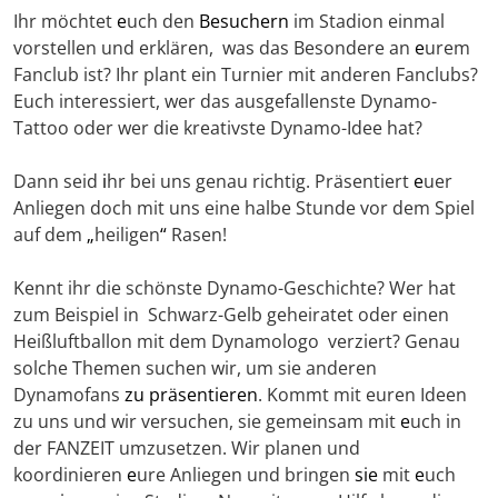
Ihr möchtet
e
uch den
Besuchern
im Stadion einmal
vorstellen und erklären, was das Besondere an
e
urem
Fanclub ist? Ihr plant ein Turnier mit anderen Fanclubs?
Euch interessiert, wer das ausgefallenste Dynamo-
Tattoo oder wer die kreativste Dynamo-Idee hat?
Dann seid
i
hr bei uns genau richtig. Präsentiert
e
uer
Anliegen doch mit uns eine halbe Stunde vor dem Spiel
auf dem
„
heiligen
“
Rasen!
Kennt ihr die schönste Dynamo-Geschichte? Wer hat
zum Beispiel in Schwarz-Gelb geheiratet oder einen
Heißluftballon mit dem Dynamologo verziert? Genau
solche Themen suchen wir, um sie anderen
Dynamofans
zu präsentieren
. Kommt mit euren Ideen
zu uns und wir versuchen, sie gemeinsam mit
e
uch in
der FANZEIT umzusetzen. Wir planen und
koordinieren
e
ure Anliegen und bringen
sie
mit
e
uch