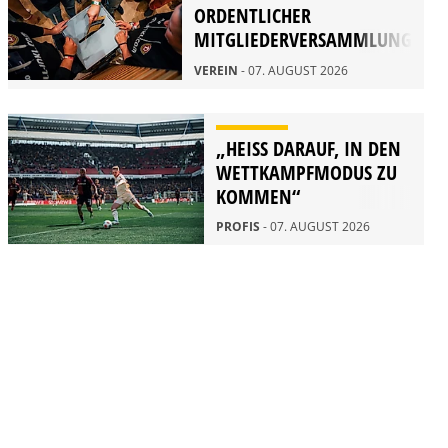
ORDENTLICHER
MITGLIEDERVERSAMMLUNG
2026
VEREIN
- 07. AUGUST 2026
„HEISS DARAUF, IN DEN W
ETTKAMPFMODUS ZU K
OMMEN“
PROFIS
- 07. AUGUST 2026