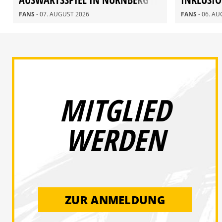
FANS
- 07. AUGUST 2026
FANS
- 06. A
MITGLIED
WERDEN
ZUR ANMELDUNG