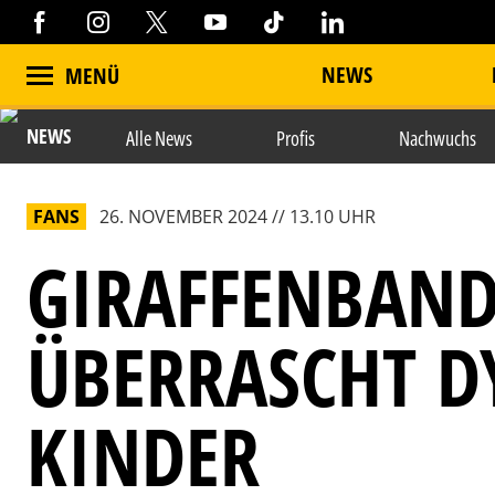
NEWS
MENÜ
NEWS
Alle News
Profis
Nachwuchs
FANS
26. NOVEMBER 2024 // 13.10 UHR
GIRAFFENBAND
ÜBERRASCHT 
KINDER