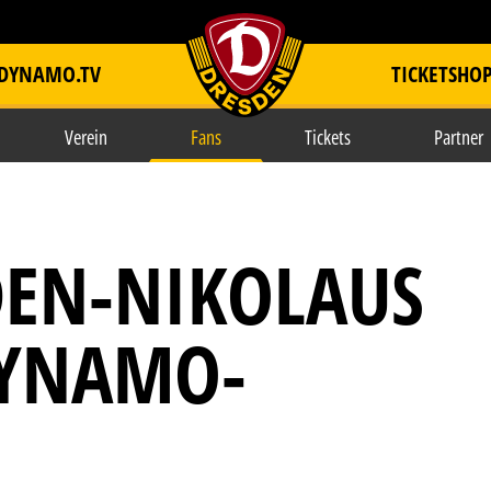
DYNAMO.TV
TICKETSHO
item.title
Verein
Fans
Tickets
Partner
EN-NIKOLAUS
DYNAMO-