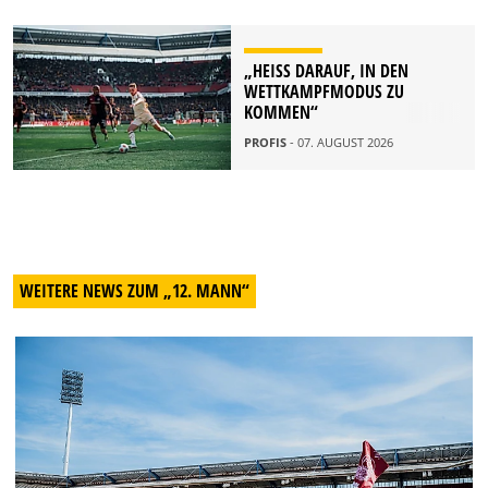
„HEISS DARAUF, IN DEN W
ETTKAMPFMODUS ZU K
OMMEN“
PROFIS
- 07. AUGUST 2026
WEITERE NEWS ZUM „12. MANN“