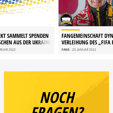
EKT SAMMELT SPENDEN
FANGEMEINSCHAFT DY
CHEN AUS DER UKRAINE
VERLEIHUNG DES „FIFA
AWARD“
EBRUAR 2022
FANS
- 20. JANUAR 2022
NOCH
FRAGEN?