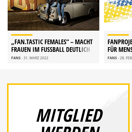
„FAN.TASTIC FEMALES“ – MACHT
FANPROJ
FRAUEN IM FUSSBALL DEUTLICH S
FÜR MENS
ICHTBARER!
FANS
- 31. MÄRZ 2022
FANS
- 28. F
MITGLIED