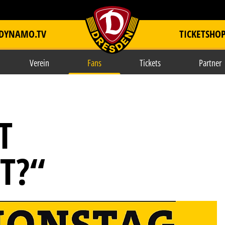
DYNAMO.TV
TICKETSHO
item.title
Verein
Fans
Tickets
Partner
T
T?“