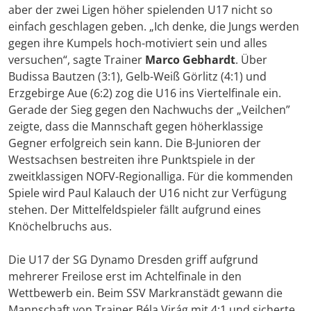
aber der zwei Ligen höher spielenden U17 nicht so
einfach geschlagen geben. „Ich denke, die Jungs werden
gegen ihre Kumpels hoch-motiviert sein und alles
versuchen“, sagte Trainer
Marco Gebhardt
. Über
Budissa Bautzen (3:1), Gelb-Weiß Görlitz (4:1) und
Erzgebirge Aue (6:2) zog die U16 ins Viertelfinale ein.
Gerade der Sieg gegen den Nachwuchs der „Veilchen”
zeigte, dass die Mannschaft gegen höherklassige
Gegner erfolgreich sein kann. Die B-Junioren der
Westsachsen bestreiten ihre Punktspiele in der
zweitklassigen NOFV-Regionalliga. Für die kommenden
Spiele wird Paul Kalauch der U16 nicht zur Verfügung
stehen. Der Mittelfeldspieler fällt aufgrund eines
Knöchelbruchs aus.
Die U17 der SG Dynamo Dresden griff aufgrund
mehrerer Freilose erst im Achtelfinale in den
Wettbewerb ein. Beim SSV Markranstädt gewann die
Mannschaft von Trainer Béla Virág mit 4:1 und sicherte