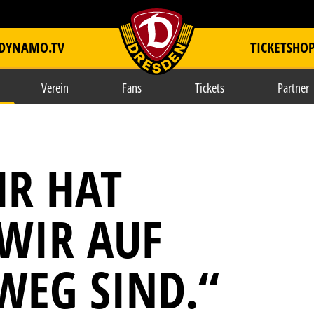
DYNAMO.TV
TICKETSHO
item.title
Verein
Fans
Tickets
Partner
HR HAT
 WIR AUF
WEG SIND.“