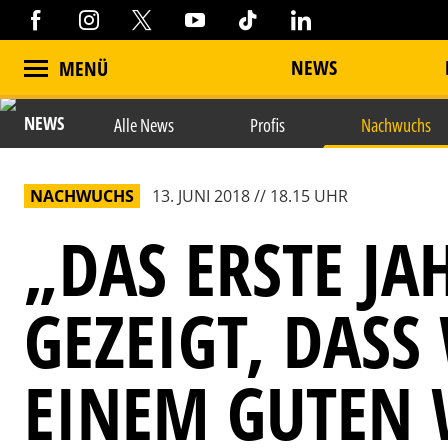
NEWS
MENÜ
NEWS
Alle News
Profis
Nachwuchs
NACHWUCHS
13. JUNI 2018 // 18.15 UHR
„DAS ERSTE JA
GEZEIGT, DASS
EINEM GUTEN 