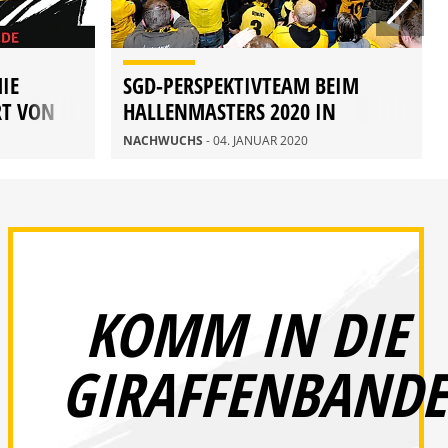
IE
SGD-PERSPEKTIVTEAM BEIM
RT VON
HALLENMASTERS 2020 IN
ZWICKAU
NACHWUCHS
- 04. JANUAR 2020
KOMM IN DIE
GIRAFFENBANDE