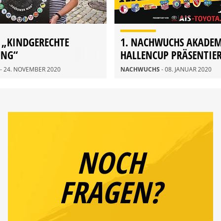
 „KINDGERECHTE
1. NACHWUCHS AKADEM
UNG“
HALLENCUP PRÄSENTIE
AIS DRESDEN
- 24. NOVEMBER 2020
NACHWUCHS
- 08. JANUAR 2020
NOCH
FRAGEN?