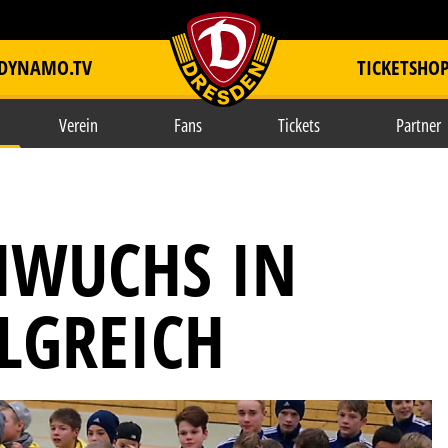
DYNAMO.TV
TICKETSHO
item.title
Verein
Fans
Tickets
Partner
WUCHS IN
LGREICH