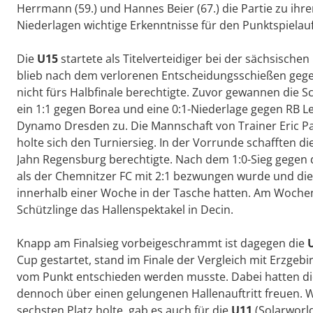
Herrmann (59.) und Hannes Beier (67.) die Partie zu ihr
Niederlagen wichtige Erkenntnisse für den Punktspielau
Die
U15
startete als Titelverteidiger bei der sächsisch
blieb nach dem verlorenen Entscheidungsschießen gegen
nicht fürs Halbfinale berechtigte. Zuvor gewannen die 
ein 1:1 gegen Borea und eine 0:1-Niederlage gegen RB Lei
Dynamo Dresden zu. Die Mannschaft von Trainer Eric Pa
holte sich den Turniersieg. In der Vorrunde schafften d
Jahn Regensburg berechtigte. Nach dem 1:0-Sieg gegen d
als der Chemnitzer FC mit 2:1 bezwungen wurde und die 
innerhalb einer Woche in der Tasche hatten. Am Wochen
Schützlinge das Hallenspektakel in Decin.
Knapp am Finalsieg vorbeigeschrammt ist dagegen die
Cup gestartet, stand im Finale der Vergleich mit Erzgebi
vom Punkt entschieden werden musste. Dabei hatten di
dennoch über einen gelungenen Hallenauftritt freuen.
sechsten Platz holte, gab es auch für die
U11
(Solarworl