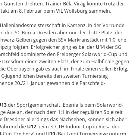
en Gunsten drehten. Trainer Béla Virág konnte trotz der
ftakt am 8. Februar beim VfL Wolfsburg sammeln.
en Hallenlandesmeisterschaft in Kamenz. In der Vorrunde
 den SC Borea Dresden aber nur der dritte Platz, der
Schwarz-Gelben gegen den SSV Markranstädt mit 1:0, ehe
pzig folgten. Erfolgreicher ging es bei der
U14
der SG
rschfeld dominierte den Freiberger Solarworld-Cup und
ie Dresdner einen zweiten Platz, der zum Halbfinale gegen
ie Oberbayern gab es auch im Finale einen vollen Erfolg,
C-Jugendlichen bereits den zweiten Turniersieg
ende 20./21. Januar gewannen die Parschfeld-
U13
der Sportgemeinschaft. Ebenfalls beim Solarworld-
rge Aue an, der nach dem 1:1 in der regulären Spielzeit
e Dresdner allerdings das Nachsehen, können sich aber
 Während die
U12
beim 3. CTH-Indoor-Cup in Riesa den
d-Cup, Freiberg) und
U10
(Bautzen) Turniersiege unterm