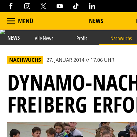
NEWS
MENÜ
NEWS
Alle News
Profis
Nachwuchs
NACHWUCHS
27. JANUAR 2014 // 17.06 UHR
DYNAMO-NACH
FREIBERG ERFO