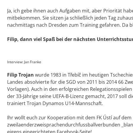
Ja, ich gebe ihnen auch Aufgaben mit, aber Priorität ha
mitbekommen. Sie sitzen ja schließlich jeden Tag zuha
nachmittags nach Dresden zum Training gefahren. Da ble
Filip, dann viel Spaß bei der nächsten Unterrichtss
Interview: Jan Franke
Filip Trojan
wurde 1983 in Třebíč im heutigen Tschechie
Landes absolvierte für die SGD von 2011 bis 2014 66 Zwei
Vorlagen). Auch in den erfolgreichen Relegationsspielen 
der 33-Jährige seine UEFA-B-Lizenz gemacht, 2017 soll d
trainiert Trojan Dynamos U14-Mannschaft.
Ihr wollt euch zur Kooperation mit dem FK Ústí auf dem
zweilaenderzweisprachendurchfussballverbunden _blank
eigens eingerichteten Facebook-Seite!