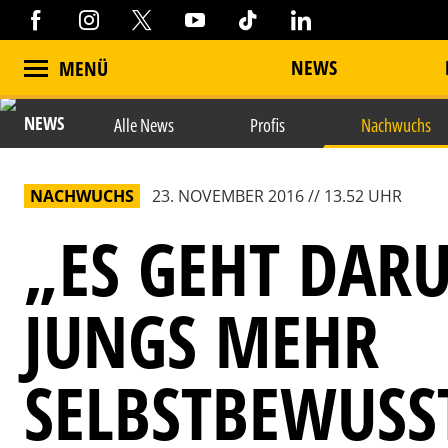
NEWS
MENÜ
NEWS
Alle News
Profis
Nachwuchs
NACHWUCHS
23. NOVEMBER 2016 // 13.52 UHR
„ES GEHT DARU
JUNGS MEHR
SELBSTBEWUSS