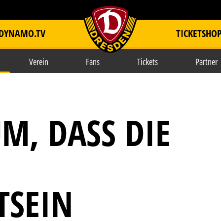
DYNAMO.TV
TICKETSHO
item.title
Verein
Fans
Tickets
Partner
M, DASS DIE
TSEIN