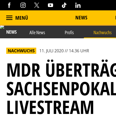
NEWS
MENÜ
NEWS
Alle News
Profis
Nachwuchs
NACHWUCHS
11. JULI 2020 // 14.36 UHR
MDR ÜBERTRÄG
SACHSENPOKAL
LIVESTREAM