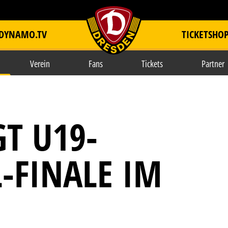
DYNAMO.TV
TICKETSHO
item.title
Verein
Fans
Tickets
Partner
T U19-
-FINALE IM