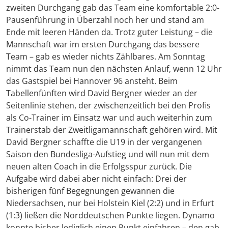
zweiten Durchgang gab das Team eine komfortable 2:0-
Pausenführung in Überzahl noch her und stand am
Ende mit leeren Händen da. Trotz guter Leistung – die
Mannschaft war im ersten Durchgang das bessere
Team – gab es wieder nichts Zählbares. Am Sonntag
nimmt das Team nun den nächsten Anlauf, wenn 12 Uhr
das Gastspiel bei Hannover 96 ansteht. Beim
Tabellenfünften wird David Bergner wieder an der
Seitenlinie stehen, der zwischenzeitlich bei den Profis
als Co-Trainer im Einsatz war und auch weiterhin zum
Trainerstab der Zweitligamannschaft gehören wird. Mit
David Bergner schaffte die U19 in der vergangenen
Saison den Bundesliga-Aufstieg und will nun mit dem
neuen alten Coach in die Erfolgsspur zurück. Die
Aufgabe wird dabei aber nicht einfach: Drei der
bisherigen fünf Begegnungen gewannen die
Niedersachsen, nur bei Holstein Kiel (2:2) und in Erfurt
(1:3) ließen die Norddeutschen Punkte liegen. Dynamo
konnte bisher lediglich einen Punkt einfahren – den gab