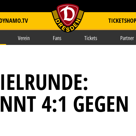
DYNAMO.TV
TICKETSHO
item.title
Verein
Fans
Tickets
Partner
IELRUNDE:
NNT 4:1 GEGEN