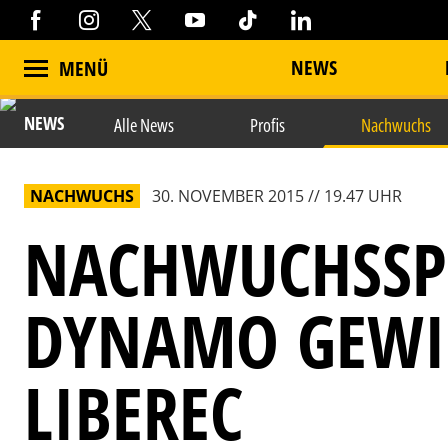
NEWS
MENÜ
NEWS
Alle News
Profis
Nachwuchs
NACHWUCHS
30. NOVEMBER 2015 // 19.47 UHR
NACHWUCHSSP
DYNAMO GEWI
LIBEREC