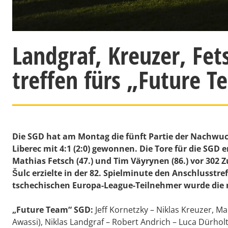
Landgraf, Kreuzer, Fe
treffen fürs „Future 
Die SGD hat am Montag die fünft Partie der Nachwu
Liberec mit 4:1 (2:0) gewonnen. Die Tore für die SGD er
Mathias Fetsch (47.) und Tim Väyrynen (86.) vor 302
Šulc erzielte in der 82. Spielminute den Anschlusstref
tschechischen Europa-League-Teilnehmer wurde die n
„Future Team“ SGD:
Jeff Kornetzky – Niklas Kreuzer, M
Awassi), Niklas Landgraf – Robert Andrich – Luca Dürholtz 