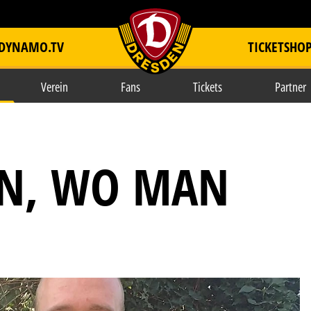
DYNAMO.TV
TICKETSHO
item.title
Verein
Fans
Tickets
Partner
EN, WO MAN