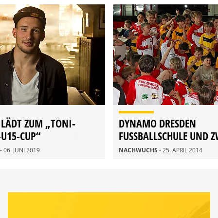
 LÄDT ZUM „TONI-
DYNAMO DRESDEN
-U15-CUP“
FUSSBALLSCHULE UND 
FUSSBALLSCHULE V
- 06. JUNI 2019
NACHWUCHS
- 25. APRIL 2014
ERANSTALTETEN ERLEB