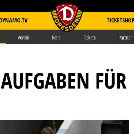
DYNAMO.TV
TICKETSHO
item.title
Verein
Fans
Tickets
Partner
AUFGABEN FÜR