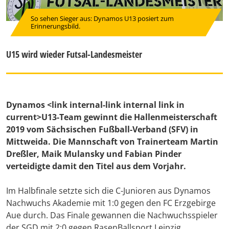
So sehen Sieger aus: Dynamos U13 posiert zum
Erinnerungsbild.
U15 wird wieder Futsal-Landesmeister
Dynamos <link internal-link internal link in
current>
U13-Team
gewinnt die Hallenmeisterschaft
2019 vom Sächsischen Fußball-Verband (SFV) in
Mittweida. Die Mannschaft von Trainerteam Martin
Dreßler, Maik Mulansky und Fabian Pinder
verteidigte damit den Titel aus dem Vorjahr.
Im Halbfinale setzte sich die C-Junioren aus Dynamos
Nachwuchs Akademie mit 1:0 gegen den FC Erzgebirge
Aue durch. Das Finale gewannen die Nachwuchsspieler
der SGD mit 2:0 gegen RasenBallsport Leipzig.