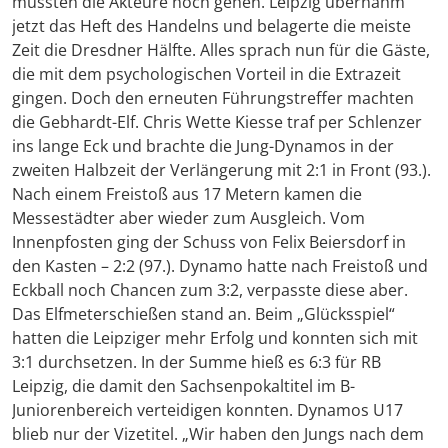
mussten die Akteure noch gehen. Leipzig übernahm
jetzt das Heft des Handelns und belagerte die meiste
Zeit die Dresdner Hälfte. Alles sprach nun für die Gäste,
die mit dem psychologischen Vorteil in die Extrazeit
gingen. Doch den erneuten Führungstreffer machten
die Gebhardt-Elf. Chris Wette Kiesse traf per Schlenzer
ins lange Eck und brachte die Jung-Dynamos in der
zweiten Halbzeit der Verlängerung mit 2:1 in Front (93.).
Nach einem Freistoß aus 17 Metern kamen die
Messestädter aber wieder zum Ausgleich. Vom
Innenpfosten ging der Schuss von Felix Beiersdorf in
den Kasten – 2:2 (97.). Dynamo hatte nach Freistoß und
Eckball noch Chancen zum 3:2, verpasste diese aber.
Das Elfmeterschießen stand an. Beim „Glücksspiel“
hatten die Leipziger mehr Erfolg und konnten sich mit
3:1 durchsetzen. In der Summe hieß es 6:3 für RB
Leipzig, die damit den Sachsenpokaltitel im B-
Juniorenbereich verteidigen konnten. Dynamos U17
blieb nur der Vizetitel. „Wir haben den Jungs nach dem