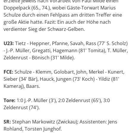
erzielte jeweils nach Vorarbeit von Paul Milde einen
Doppelpack (65., 74.), wobei Gäste-Torwart Marius
Schulze durch einen Fehlpass am dritten Treffer eine
große Aktie hatte. Fazit: Ein auch der Höhe nach
verdienter Sieg der Schwarz-Gelben.
U23:
Tietz - Heppner, Pfanne, Savah, Rass (77' S. Scholz)
- J.-P. Müller, Gregatti, Hagemann (81' Tomita), T. Müller,
Zeldenrust - Bönisch (31' Milde).
FCE:
Schulze - Klemm, Golobart, John, Merkel - Kunert,
Sieber (34' Bär), Hauck, Jungen (73' Koch) - Yildiz (81'
Kameraj), Baars.
Tore:
1:0 J.-P. Müller (3'), 2:0 Zeldenrust (65'), 3:0
Zeldenrust (74').
SR:
Stephan Markowitz (Zwickau); Assistenten: Jens
Rohland, Torsten Junghof.