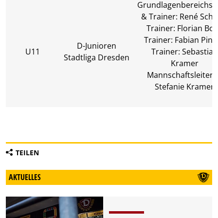
Grundlagenbereichsle
& Trainer: René Schä
Trainer: Florian Bo
Trainer: Fabian Pind
D-Junioren
U11
Trainer: Sebastian
Stadtliga Dresden
Kramer
Mannschaftsleiteri
Stefanie Kramer
TEILEN
AKTUELLES