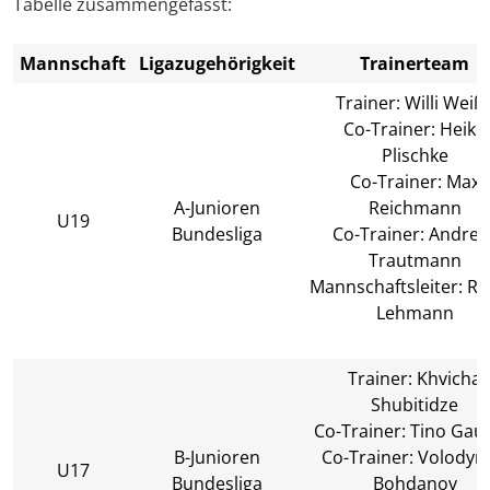
Tabelle zusammengefasst:
Mannschaft
Ligazugehörigkeit
Trainerteam
Trainer: Willi Weiß
Co-Trainer: Heiko
Plischke
Co-Trainer: Max
A-Junioren
Reichmann
U19
Bundesliga
Co-Trainer: Andrea
Trautmann
Mannschaftsleiter: R
Lehmann
Trainer: Khvicha
Shubitidze
Co-Trainer: Tino Gaun
B-Junioren
Co-Trainer: Volodym
U17
Bundesliga
Bohdanov