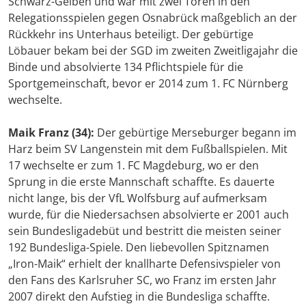
Schwarz-Gelben und war mit zwei Toren in den
Relegationsspielen gegen Osnabrück maßgeblich an der
Rückkehr ins Unterhaus beteiligt. Der gebürtige
Löbauer bekam bei der SGD im zweiten Zweitligajahr die
Binde und absolvierte 134 Pflichtspiele für die
Sportgemeinschaft, bevor er 2014 zum 1. FC Nürnberg
wechselte.
Maik Franz (34):
Der gebürtige Merseburger begann im
Harz beim SV Langenstein mit dem Fußballspielen. Mit
17 wechselte er zum 1. FC Magdeburg, wo er den
Sprung in die erste Mannschaft schaffte. Es dauerte
nicht lange, bis der VfL Wolfsburg auf aufmerksam
wurde, für die Niedersachsen absolvierte er 2001 auch
sein Bundesligadebüt und bestritt die meisten seiner
192 Bundesliga-Spiele. Den liebevollen Spitznamen
„Iron-Maik“ erhielt der knallharte Defensivspieler von
den Fans des Karlsruher SC, wo Franz im ersten Jahr
2007 direkt den Aufstieg in die Bundesliga schaffte.