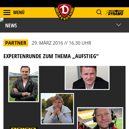
MENÜ
NEWS
PARTNER
29. MÄRZ 2016 // 16.30 UHR
EXPERTENRUNDE ZUM THEMA „AUFSTIEG“