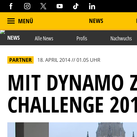
NEWS
MENÜ
NEWS
Alle News
Profis
Nachwuchs
PARTNER
18. APRIL 2014 // 01.05 UHR
MIT DYNAMO 
CHALLENGE 20