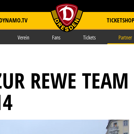
DYNAMO.TV
TICKETSHO
item.title
Verein
Fans
Tickets
Partner
ZUR REWE TEAM
14