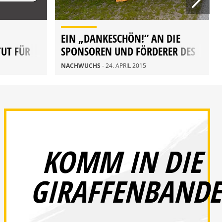
EIN „DANKESCHÖN!“ AN DIE
TUT FÜR
SPONSOREN UND FÖRDERER DES
T
NACHWUCHSES
NACHWUCHS
- 24. APRIL 2015
KOMM IN DIE
GIRAFFENBANDE