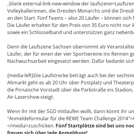
_blank external-link-new-window der laufszene>Laufsz
Volleyballerinnen, die Dresden Monarchs und die Dresd
an den Start. Fünf Teams – also 20 Läufer – können si
Die Läufer erhalten für den Preis von 35 Euro nicht nur i
sowie ein Schlüsselband und unterstützen ganz nebenb
Denn die Laufszene Sachsen übernimmt als Veranstalter
Läufer, der für einen der vier Sportvereine ins Rennen ge
Nachwuchsarbeit eingesetzt werden. Dafür bedankt sich
{media-left}Die Laufstrecke beträgt auch bei der sechs
Altmarkt geht es ab 20 Uhr über Postplatz und Theaterp
die Pirnaische Vorstadt über die Parkstraße ins Stadion
Air-Lasershow steigt.
Wenn ihr mit der SGD mitlaufen wollt, dann könnt ihr un
"Anmeldeformular für die REWE Team Challenge 2014"
</media>zuschicken.
Fünf Startplätze sind bei uns no
freuen sich über jede Anmeldung!