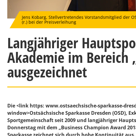
Jens Kobarg, Stellvertretendes Vorstandsmitglied der 
(r.) bei der Preisverleihung
Langjähriger Hauptsp
Akademie im Bereich 
ausgezeichnet
Die <link https: www.ostsaechsische-sparkasse-dres
window>Ostsächsische Sparkasse Dresden (OSD), Exk
Sportgemeinschaft seit 2009 und langjähriger Hau
Donnerstag mit dem „Business Champion Award 2018
Sparkasse zeichnet sich durch hohe Kontinuität aus