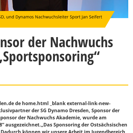
OSD, und Dynamos Nachwuchsleiter Sport Jan Seifert
onsor der Nachwuchs
„Sportsponsoring“
den.de de home.html _blank external-link-new-
lusivpartner der SG Dynamo Dresden, Sponsor der
ptsponsor der Nachwuchs Akademie, wurde am
“ ausgezeichnet.„Das Sponsoring der Ostsächsischen
. Dadurch können wir unsere Arbeit im Jugendbereich,