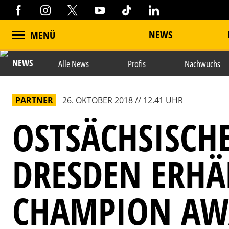
NEWS
MENÜ
NEWS
Alle News
Profis
Nachwuchs
PARTNER
26. OKTOBER 2018 // 12.41 UHR
OSTSÄCHSISCH
DRESDEN ERHÄ
CHAMPION AW