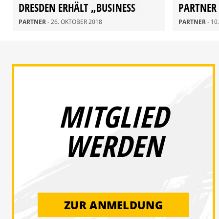
DRESDEN ERHÄLT „BUSINESS
PARTNER
CHAMPION AWARD 2018“
AKADEMI
PARTNER
- 26. OKTOBER 2018
PARTNER
- 1
MITGLIED
WERDEN
ZUR ANMELDUNG