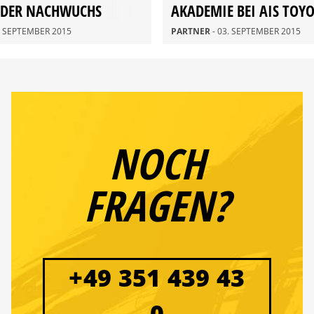
 DER NACHWUCHS
AKADEMIE BEI AIS TOY
E
DRESDEN
0. SEPTEMBER 2015
PARTNER
- 03. SEPTEMBER 2015
NOCH
FRAGEN?
+49 351 439 43
0