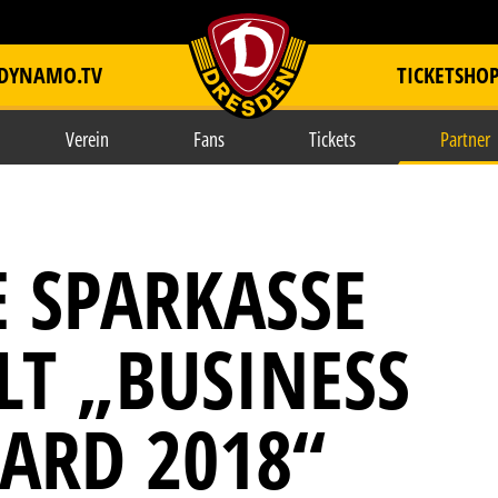
DYNAMO.TV
TICKETSHO
item.title
Verein
Fans
Tickets
Partner
E SPARKASSE
LT „BUSINESS
ARD 2018“