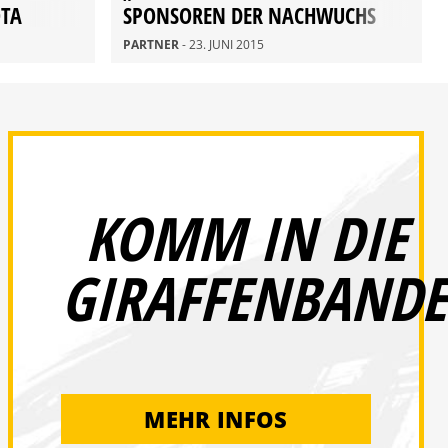
OTA
SPONSOREN DER NACHWUCHS
AKADEMIE
PARTNER
- 23. JUNI 2015
KOMM IN DIE
GIRAFFENBANDE
MEHR INFOS