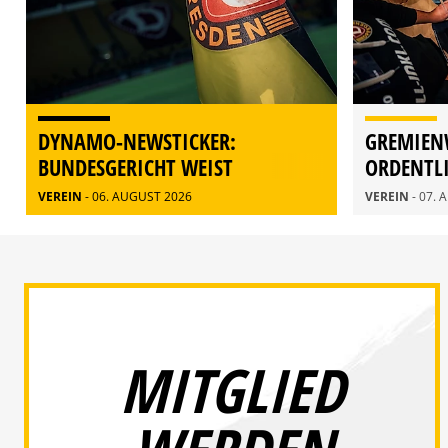
DYNAMO-NEWSTICKER:
GREMIEN
BUNDESGERICHT WEIST
ORDENTL
BERUFUNG ZURÜCK
MITGLIE
VEREIN
- 06. AUGUST 2026
VEREIN
- 07.
MITGLIED