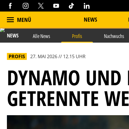
NEWS
MENÜ
NEWS
Alle News
Profis
Nachwuchs
PROFIS
27. MAI 2026 // 12.15 UHR
DYNAMO UND 
GETRENNTE W