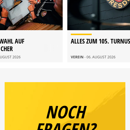
WAHL AUF
ALLES ZUM 105. TURNU
ICHER
DERVERSAMMLUNG 2026
 AUGUST 2026
VEREIN
- 06. AUGUST 2026
NOCH
FRAGEN?