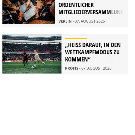
ORDENTLICHER
MITGLIEDERVERSAMMLUNG
2026
VEREIN
- 07. AUGUST 2026
„HEISS DARAUF, IN DEN W
ETTKAMPFMODUS ZU K
OMMEN“
PROFIS
- 07. AUGUST 2026