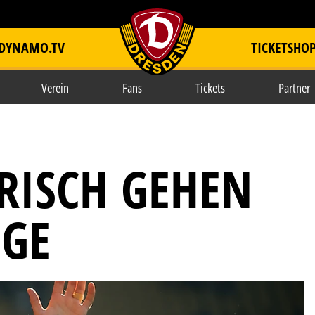
DYNAMO.TV
TICKETSHO
item.title
Verein
Fans
Tickets
Partner
RISCH GEHEN
EGE