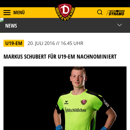
MENÜ
NEWS
U19-EM
20. JULI 2016 // 16.45 UHR
MARKUS SCHUBERT FÜR U19-EM NACHNOMINIERT