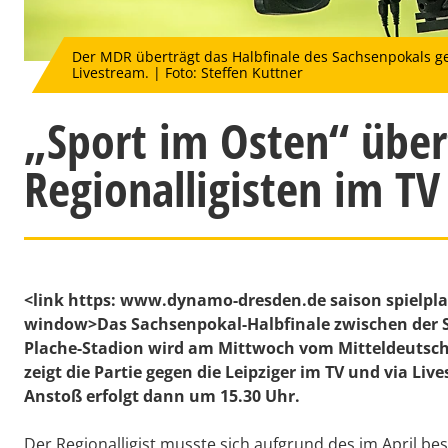
Der MDR überträgt das Halbfinale des Sachsenpokals ge
Livestream. | Foto: Steffen Kuttner
„Sport im Osten“ über
Regionalligisten im TV
<link https: www.dynamo-dresden.de saison spielplan 
window>Das Sachsenpokal-Halbfinale zwischen der S
Plache-Stadion wird am Mittwoch vom Mitteldeutsch
zeigt die Partie gegen die Leipziger im TV und via Li
Anstoß erfolgt dann um 15.30 Uhr.
Der Regionalligist musste sich aufgrund des im April b