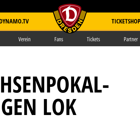
DYNAMO.TV
TICKETSHO
item.title
Verein
Fans
Tickets
Partner
CHSENPOKAL-
EGEN LOK