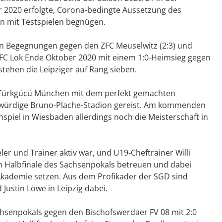
r 2020 erfolgte, Corona-bedingte Aussetzung des
n mit Testspielen begnügen.
en Begegnungen gegen den ZFC Meuselwitz (2:3) und
er 1. FC Lok Ende Oktober 2020 mit einem 1:0-Heimsieg gegen
 stehen die Leipziger auf Rang sieben.
 Türkgücü München mit dem perfekt gemachten
ehrwürdige Bruno-Plache-Stadion gereist. Am kommenden
piel in Wiesbaden allerdings noch die Meisterschaft in
eler und Trainer aktiv war, und U19-Cheftrainer Willi
 Halbfinale des Sachsenpokals betreuen und dabei
kademie setzen. Aus dem Profikader der SGD sind
 Justin Löwe in Leipzig dabei.
chsenpokals gegen den Bischofswerdaer FV 08 mit 2:0