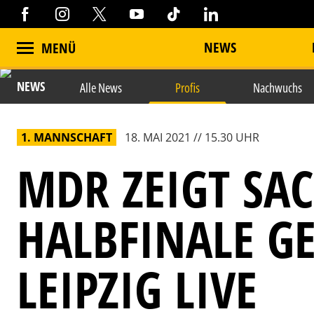
NEWS
MENÜ
NEWS
Alle News
Profis
Nachwuchs
1. MANNSCHAFT
18. MAI 2021 // 15.30 UHR
MDR ZEIGT SA
HALBFINALE G
LEIPZIG LIVE