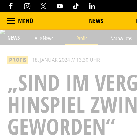
NEWS
MENÜ
NEWS
Alle News
Profis
Nachwuchs
PROFIS
18. JANUAR 2024 // 13.30 UHR
„SIND IM VER
HINSPIEL ZWI
GEWORDEN“