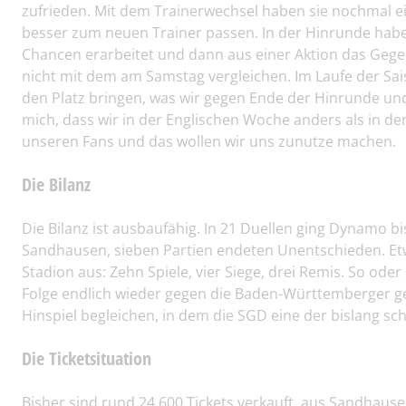
zufrieden. Mit dem Trainerwechsel haben sie nochmal ei
besser zum neuen Trainer passen. In der Hinrunde habe
Chancen erarbeitet und dann aus einer Aktion das Geg
nicht mit dem am Samstag vergleichen. Im Laufe der Sai
den Platz bringen, was wir gegen Ende der Hinrunde und 
mich, dass wir in der Englischen Woche anders als in de
unseren Fans und das wollen wir uns zunutze machen.
Die Bilanz
Die Bilanz ist ausbaufähig. In 21 Duellen ging Dynamo b
Sandhausen, sieben Partien endeten Unentschieden. Etw
Stadion aus: Zehn Spiele, vier Siege, drei Remis. So oder
Folge endlich wieder gegen die Baden-Württemberger 
Hinspiel begleichen, in dem die SGD eine der bislang sc
Die Ticketsituation
Bisher sind rund 24.600 Tickets verkauft, aus Sandhaus