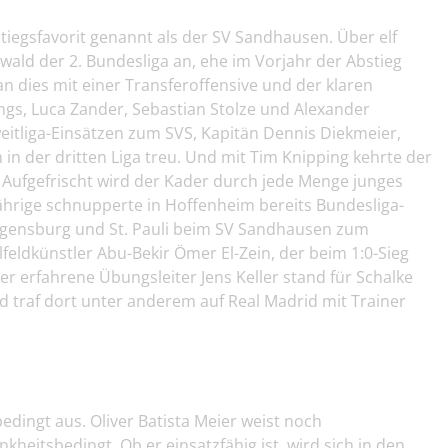
tiegsfavorit genannt als der SV Sandhausen. Über elf
ald der 2. Bundesliga an, ehe im Vorjahr der Abstieg
 dies mit einer Transferoffensive und der klaren
ngs, Luca Zander, Sebastian Stolze und Alexander
itliga-Einsätzen zum SVS, Kapitän Dennis Diekmeier,
 in der dritten Liga treu. Und mit Tim Knipping kehrte der
 Aufgefrischt wird der Kader durch jede Menge junges
Jährige schnupperte in Hoffenheim bereits Bundesliga-
Regensburg und St. Pauli beim SV Sandhausen zum
lfeldkünstler Abu-Bekir Ömer El-Zein, der beim 1:0-Sieg
Der erfahrene Übungsleiter Jens Keller stand für Schalke
d traf dort unter anderem auf Real Madrid mit Trainer
edingt aus. Oliver Batista Meier weist noch
kheitsbedingt. Ob er einsatzfähig ist, wird sich in den