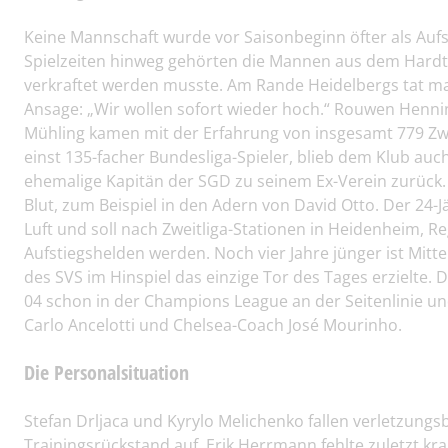
Keine Mannschaft wurde vor Saisonbeginn öfter als Aufs
Spielzeiten hinweg gehörten die Mannen aus dem Hardtw
verkraftet werden musste. Am Rande Heidelbergs tat man
Ansage: „Wir wollen sofort wieder hoch.“ Rouwen Henni
Mühling kamen mit der Erfahrung von insgesamt 779 Zwe
einst 135-facher Bundesliga-Spieler, blieb dem Klub auch
ehemalige Kapitän der SGD zu seinem Ex-Verein zurück.
Blut, zum Beispiel in den Adern von David Otto. Der 24-
Luft und soll nach Zweitliga-Stationen in Heidenheim, 
Aufstiegshelden werden. Noch vier Jahre jünger ist Mitte
des SVS im Hinspiel das einzige Tor des Tages erzielte. 
04 schon in der Champions League an der Seitenlinie un
Carlo Ancelotti und Chelsea-Coach José Mourinho.
Die Personalsituation
Stefan Drljaca und Kyrylo Melichenko fallen verletzungsb
Trainingsrückstand auf, Erik Herrmann fehlte zuletzt kran