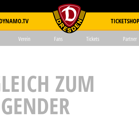
DYNAMO.TV
TICKETSHO
item.title
Verein
Fans
Tickets
Partner
GLEICH ZUM
NGENDER