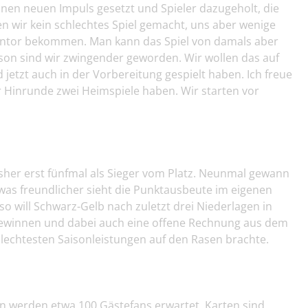
nen neuen Impuls gesetzt und Spieler dazugeholt, die
n wir kein schlechtes Spiel gemacht, uns aber wenige
entor bekommen. Man kann das Spiel von damals aber
son sind wir zwingender geworden. Wir wollen das auf
jetzt auch in der Vorbereitung gespielt haben. Ich freue
r Hinrunde zwei Heimspiele haben. Wir starten vor
isher erst fünfmal als Sieger vom Platz. Neunmal gewann
as freundlicher sieht die Punktausbeute im eigenen
 so will Schwarz-Gelb nach zuletzt drei Niederlagen in
gewinnen und dabei auch eine offene Rechnung aus dem
hlechtesten Saisonleistungen auf den Rasen brachte.
en werden etwa 100 Gästefans erwartet. Karten sind