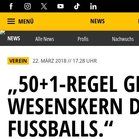
NEWS
MENÜ
NEWS
Alle News
Profis
Nachwuchs
VEREIN
22. MÄRZ 2018 // 17.28 UHR
„50+1-REGEL 
WESENSKERN D
FUSSBALLS.“