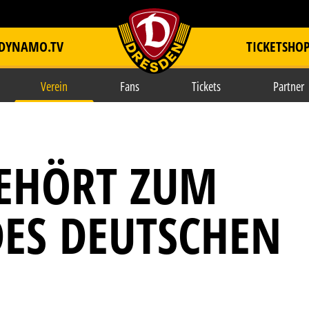
DYNAMO.TV
TICKETSHO
item.title
Verein
Fans
Tickets
Partner
GEHÖRT ZUM
ES DEUTSCHEN