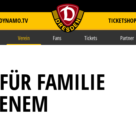
DYNAMO.TV
TICKETSHO
item.title
Verein
Fans
Tickets
Partner
 FÜR FAMILIE
BENEM