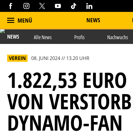
NEWS
MENÜ
NEWS
Alle News
Profis
Nachwuchs
VEREIN
08. JUNI 2024 // 13.20 UHR
1.822,53 EURO
VON VERSTOR
DYNAMO-FAN