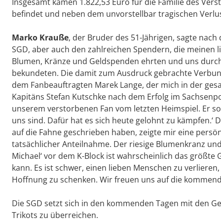
Insgesamt kamen 1.822,53 Euro für die Familie des Ve
befindet und neben dem unvorstellbar tragischen Verlust
Marko Krauße
, der Bruder des 51-Jährigen, sagte nach
SGD, aber auch den zahlreichen Spendern, die meinen li
Blumen, Kränze und Geldspenden ehrten und uns durch 
bekundeten. Die damit zum Ausdruck gebrachte Verbunde
dem Fanbeauftragten Marek Lange, der mich in der gesam
Kapitäns Stefan Kutschke nach dem Erfolg im Sachsenpok
unserem verstorbenen Fan vom letzten Heimspiel. Er soll
uns sind. Dafür hat es sich heute gelohnt zu kämpfen.‘
auf die Fahne geschrieben haben, zeigte mir eine persön
tatsächlicher Anteilnahme. Der riesige Blumenkranz und 
Michael‘ vor dem K-Block ist wahrscheinlich das grö
kann. Es ist schwer, einen lieben Menschen zu verlieren
Hoffnung zu schenken. Wir freuen uns auf die kommend
Die SGD setzt sich in den kommenden Tagen mit den Gew
Trikots zu überreichen.