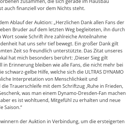
rstorbenen zusammen, die sich gerade im Hausbau
 auch finanziell vor dem Nichts steht.
 dem Ablauf der Auktion: „Herzlichen Dank allen Fans der
eben Bruder auf dem letzten Weg begleiteten, ihn durch
Wort sowie Schrift ihre zahlreiche Anteilnahme
nheit hat uns sehr tief bewegt. Ein großer Dank gilt
ten Zeit so freundlich unterstützte. Das Zitat unseres
al hat mich besonders berührt: ‚Dieser Sieg gilt
 in Erinnerung bleiben wie alle Fans, die nicht mehr bei
 Die schwarz-gelbe Hilfe, welche sich die ULTRAS DYNAMO
liche Interpretation von Menschlichkeit und
die Trauerschleife mit dem Schriftzug ‚Ruhe in Frieden,
ßte Geschenk, was man einem Dynamo-Dresden-Fan machen
, aber es ist wohltuend, Mitgefühl zu erhalten und neue
e Saison.“
innern der Auktion in Verbindung, um die ersteigerten