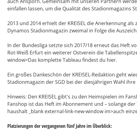
auch Ansporn. Gemeinsam mit unseren Partnern werden
einfallen lassen, um die Qualität des Stadionmagazins S
2013 und 2014 erhielt der KREISEL die Anerkennung als 
Dynamos Stadionmagazin zweimal in Folge die Auszeichnu
In der Bundesliga setzte sich 2017/18 erneut das Heft vo
Rot-Weiß Erfurt ein weiterer Ostverein die Tabellenspitze
window>Das komplette Tableau findest du hier.
Ein großes Dankeschön der KREISEL-Redaktion geht wiede
Stadionmagazin der SGD bei der diesjährigen Wahl ihr
Hinweis: Den KREISEL gibt's zu den Heimspielen im Fan
Fanshop ist das Heft im Abonnement und – solange der 
haushalt _blank external-link-new-window im>auch einzel
Platzierungen der vergangenen fünf Jahre im Überblick: