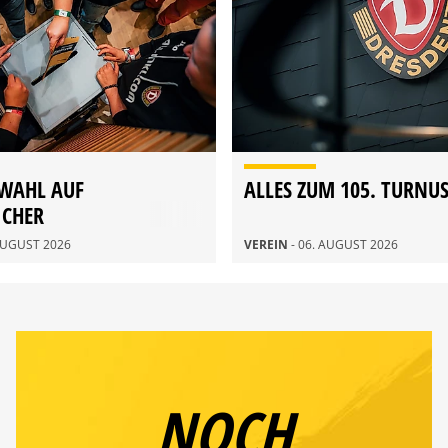
WAHL AUF
ALLES ZUM 105. TURNU
ICHER
DERVERSAMMLUNG 2026
 AUGUST 2026
VEREIN
- 06. AUGUST 2026
NOCH