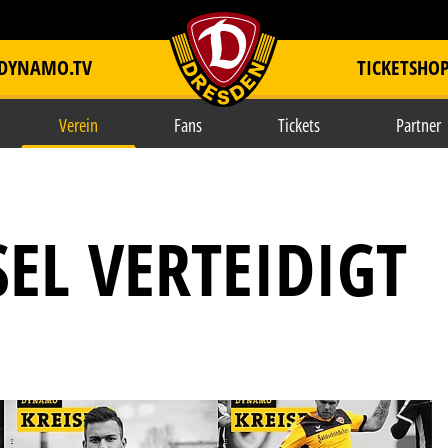
DYNAMO.TV
TICKETSHO
item.title
Verein
Fans
Tickets
Partner
EL VERTEIDIGT