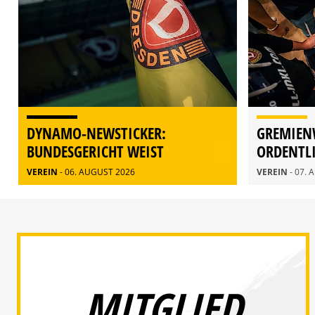
DYNAMO-NEWSTICKER:
GREMIEN
BUNDESGERICHT WEIST
ORDENTL
BERUFUNG ZURÜCK
MITGLIE
VEREIN
- 06. AUGUST 2026
VEREIN
- 07.
MITGLIED