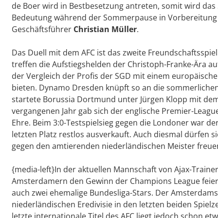
de Boer wird in Bestbesetzung antreten, somit wird das 
Bedeutung während der Sommerpause in Vorbereitung au
Geschäftsführer
Christian Müller
.
Das Duell mit dem AFC ist das zweite Freundschaftsspie
treffen die Aufstiegshelden der Christoph-Franke-Ära a
der Vergleich der Profis der SGD mit einem europäisch
bieten. Dynamo Dresden knüpft so an die sommerlichen 
startete Borussia Dortmund unter Jürgen Klopp mit dem 
vergangenen Jahr gab sich der englische Premier-League
Ehre. Beim 3:0-Testspielsieg gegen die Londoner war 
letzten Platz restlos ausverkauft. Auch diesmal dürfen 
gegen den amtierenden niederländischen Meister freue
{media-left}In der aktuellen Mannschaft von Ajax-Trainer
Amsterdamern den Gewinn der Champions League feierte
auch zwei ehemalige Bundesliga-Stars. Der Amsterdamsch
niederländischen Eredivisie in den letzten beiden Spiel
letzte internationale Titel des AFC liegt jedoch schon et