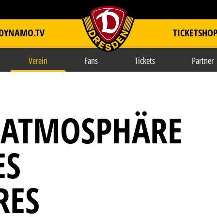
DYNAMO.TV
TICKETSHO
item.title
Verein
Fans
Tickets
Partner
-ATMOSPHÄRE
ES
RES