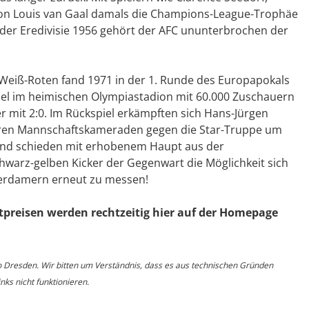
 von Louis van Gaal damals die Champions-League-Trophäe
 der Eredivisie 1956 gehört der AFC ununterbrochen der
Weiß-Roten fand 1971 in der 1. Runde des Europapokals
iel im heimischen Olympiastadion mit 60.000 Zuschauern
r mit 2:0. Im Rückspiel erkämpften sich Hans-Jürgen
hren Mannschaftskameraden gegen die Star-Truppe um
 und schieden mit erhobenem Haupt aus der
chwarz-gelben Kicker der Gegenwart die Möglichkeit sich
terdamern erneut zu messen!
tpreisen werden rechtzeitig hier auf der Homepage
o Dresden. Wir bitten um Verständnis, dass es aus technischen Gründen
ks nicht funktionieren.