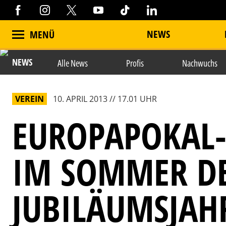
NEWS
MENÜ
NEWS
Alle News
Profis
Nachwuchs
VEREIN
10. APRIL 2013 // 17.01 UHR
EUROPAPOKAL
IM SOMMER D
JUBILÄUMSJAH