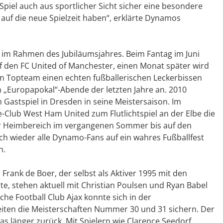
Spiel auch aus sportlicher Sicht sicher eine besondere
f die neue Spielzeit haben“, erklärte Dynamos
l im Rahmen des Jubiläumsjahres. Beim Fantag im Juni
uf den FC United of Manchester, einen Monat später wird
en Topteam einen echten fußballerischen Leckerbissen
„Europapokal“-Abende der letzten Jahre an. 2010
Gastspiel in Dresden in seine Meistersaison. Im
-Club West Ham United zum Flutlichtspiel an der Elbe die
der Heimbereich im vergangenen Sommer bis auf den
sich wieder alle Dynamo-Fans auf ein wahres Fußballfest
n.
 Frank de Boer, der selbst als Aktiver 1995 mit den
, stehen aktuell mit Christian Poulsen und Ryan Babel
e Football Club Ajax konnte sich in der
zeiten die Meisterschaften Nummer 30 und 31 sichern. Der
was länger zurück. Mit Spielern wie Clarence Seedorf,