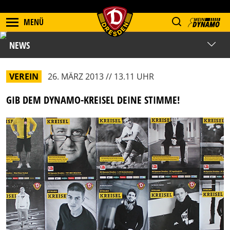
MENÜ
NEWS
VEREIN
26. MÄRZ 2013 // 13.11 UHR
GIB DEM DYNAMO-KREISEL DEINE STIMME!