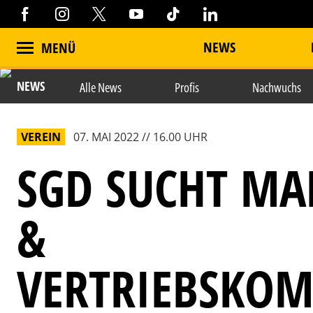
NEWS
MENÜ
NEWS
Alle News
Profis
Nachwuchs
VEREIN
07. MAI 2022 // 16.00 UHR
SGD SUCHT MA
&
VERTRIEBSKO