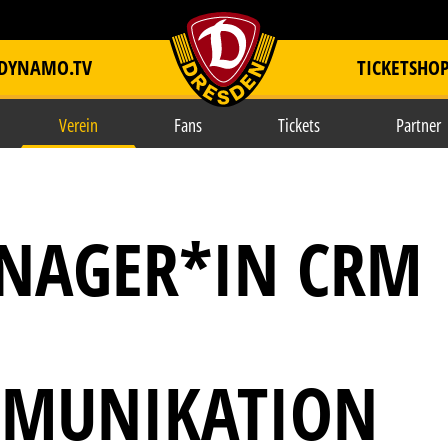
DYNAMO.TV
TICKETSHO
item.title
Verein
Fans
Tickets
Partner
NAGER*IN CRM
MMUNIKATION