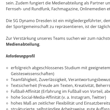
sein. Zudem fungiert die Medienabteilung als Partner un
Fernseh- und Rundfunk, Fachmagazine, Onlinemedien et
Die SG Dynamo Dresden ist ein mitgliedergeführter, demo
der Sportgemeinschaft zu repräsentieren, ist der tägli
Zur Verstärkung unseres Teams suchen wir zum nächst
Medienabteilung
.
Anforderungsprofil
erfolgreich abgeschlossenes Studium mit geeignetem
Geisteswissenschaften)
Teamfähigkeit, Zuverlässigkeit, Verantwortungsbewuss
Textsicherheit (Freude am Texten, Kreativität, Behe
Fußball-Affinität (Erfahrung im Fußball von Vorteil, a
hohe Social-Media-Affinität (v. a. Instagram, Twitter)
hohes Maß an zeitlicher Flexibilität und Einsatzbereit
strukturierte, selbständige Arbeitsweise, gute Auffa