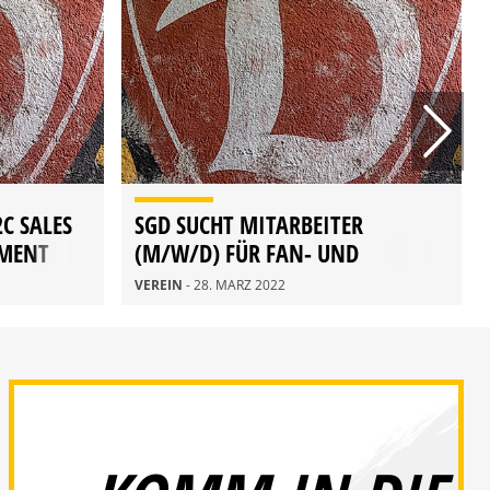
2C SALES
SGD SUCHT MITARBEITER
MENT
(M/W/D) FÜR FAN- UND
MITGLIEDERSERVICE
VEREIN
- 28. MÄRZ 2022