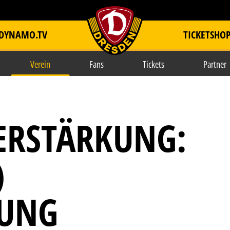
DYNAMO.TV
TICKETSHO
item.title
Verein
Fans
Tickets
Partner
ERSTÄRKUNG:
)
LUNG