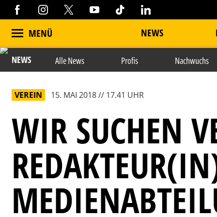
NEWS
MENÜ
NEWS
Alle News
Profis
Nachwuchs
VEREIN
15. MAI 2018 // 17.41 UHR
WIR SUCHEN V
REDAKTEUR(IN
MEDIENABTEI