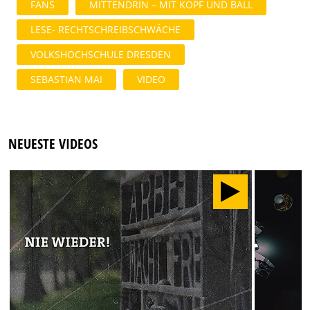
FANS
MITTENDRIN – MIT KOPF UND BALL
LESE- RECHTSCHREIBSCHWÄCHE
VOLKSHOCHSCHULE DRESDEN
SEBASTIAN MAI
VIDEO
NEUESTE VIDEOS