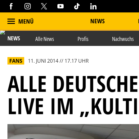
NEWS
MENÜ
NEWS
Alle News
Profis
Nachwuchs
FANS
11. JUNI 2014 // 17.17 UHR
ALLE DEUTSCH
LIVE IM „KULTI