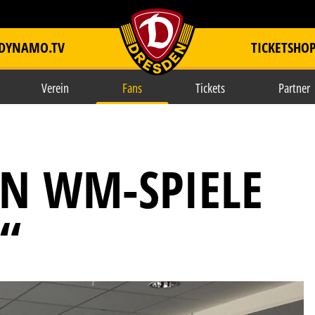
DYNAMO.TV
TICKETSHO
item.title
Verein
Fans
Tickets
Partner
EN WM-SPIELE
“