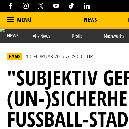
NEWS
MENÜ
NEWS
Alle News
Profis
Nachwuchs
FANS
10. FEBRUAR 2017 // 09.03 UHR
"SUBJEKTIV GE
(UN-)SICHERHE
FUSSBALL-STAD