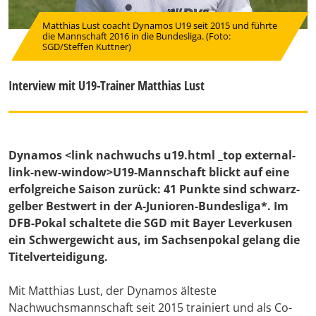
Matthias Lust coacht Dynamos U19 seit 2015 und führte
die Mannschaft 2016 in die Bundesliga. (Foto:
SGD/Steffen Kuttner)
Interview mit U19-Trainer Matthias Lust
Dynamos
<link nachwuchs u19.html _top external-
link-new-window>U19-Mannschaft
blickt auf eine
erfolgreiche Saison zurück: 41 Punkte sind schwarz-
gelber Bestwert in der A-Junioren-Bundesliga*. Im
DFB-Pokal schaltete die SGD mit Bayer Leverkusen
ein Schwergewicht aus, im Sachsenpokal gelang die
Titelverteidigung.
Mit Matthias Lust, der Dynamos älteste
Nachwuchsmannschaft seit 2015 trainiert und als Co-