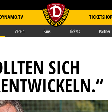
DYNAMO.TV
TICKETSHO
item.title
Verein
Fans
Tickets
Partner
LLTEN SICH
ENTWICKELN.“