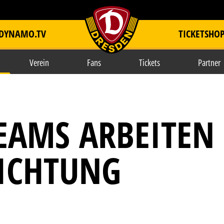
DYNAMO.TV
TICKETSHO
item.title
Verein
Fans
Tickets
Partner
EAMS ARBEITEN
RICHTUNG