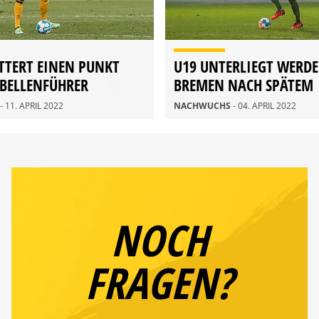
TTERT EINEN PUNKT
U19 UNTERLIEGT WERDE
BELLENFÜHRER
BREMEN NACH SPÄTEM
DOPPELSCHLAG
- 11. APRIL 2022
NACHWUCHS
- 04. APRIL 2022
NOCH
FRAGEN?