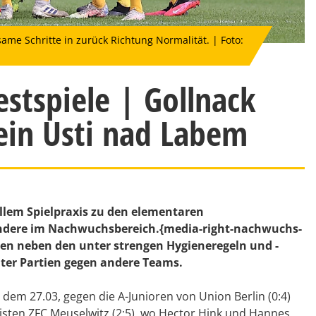
e Schritte in zurück Richtung Normalität. | Foto:
estspiele | Gollnack
rein Usti nad Labem
llem Spielpraxis zu den elementaren
ondere im Nachwuchsbereich.{media-right-nachwuchs-
n neben den unter strengen Hygieneregeln und -
er Partien gegen andere Teams.
dem 27.03, gegen die A-Junioren von Union Berlin (0:4)
isten ZFC Meuselwitz (2:5), wo Hector Hink und Hannes