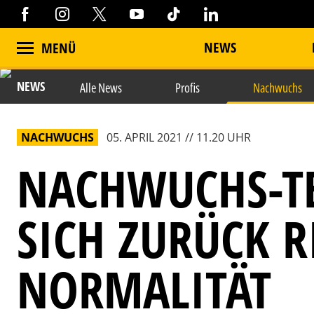
NEWS
MENÜ
NEWS
Alle News
Profis
Nachwuchs
NACHWUCHS
05. APRIL 2021 // 11.20 UHR
NACHWUCHS-T
SICH ZURÜCK 
NORMALITÄT