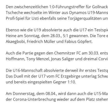
Den zwischenzeitlichen 1:0-Führungstreffer für Gollnacks
Tscheche wechselte im Winter aus Dynamos U19-Mannscha
Profi-Spiel für Usti ebenfalls seine Torjägerqualitäten un
Ebenso wie die U19 absolvierte auch die U17 ein Testspie
Heine am Sonntag, dem 28.03., 5:1 gewannen. Die Tore e
Akaegbobi, Friedrich Müller und Fabius Göpfert.
Auch die Partie gegen den Chemnitzer FC am 30.03. entsch
Hoffmann, Tony Menzel, Jonas Saliger und dreimal Corv
Die U16-Mannschaft absolvierte derweil ihr erstes Tests
Das Duell mit der U17 vom FC Erzgebirge unterlag Sch
und bereits eingespielten Gegner 1:10.
Am Donnerstag, dem 08.04., wird dann auch die U15-Mann
der Corona-Unterbrechung wieder auf dem Platz stehen