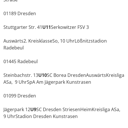
01189 Dresden
Stuttgarter Str. 41
U11
Serkowitzer FSV 3
Auswärts2. KreisklasseSo, 10 UhrLößnitzstadion
Radebeul
01445 Radebeul
Steinbachstr. 13
U10
SC Borea DresdenAuswärtsKreisliga
ASa, 9 UhrSpA Am Jägerpark Kunstrasen
01099 Dresden
Jägerpark 12
U9
SC Dresden StriesenHeimKreisliga ASa,
9 UhrStadion Dresden Kunstrasen