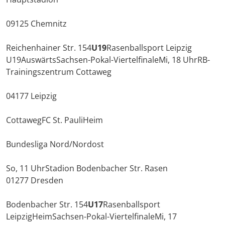
09125 Chemnitz
Reichenhainer Str. 154
U19
Rasenballsport Leipzig
U19
AuswärtsSachsen-Pokal-ViertelfinaleMi, 18 UhrRB-
Trainingszentrum Cottaweg
04177 Leipzig
CottawegFC St. PauliHeim
Bundesliga Nord/Nordost
So, 11 UhrStadion Bodenbacher Str. Rasen
01277 Dresden
Bodenbacher Str. 154
U17
Rasenballsport
LeipzigHeimSachsen-Pokal-ViertelfinaleMi, 17