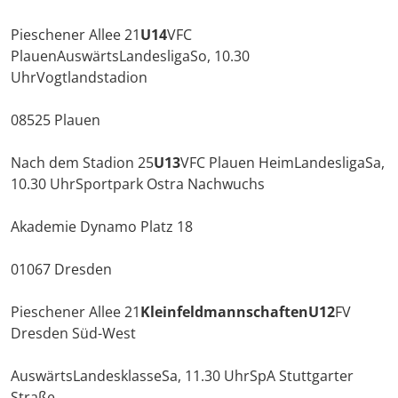
Pieschener Allee 21
U14
VFC
PlauenAuswärtsLandesligaSo, 10.30
UhrVogtlandstadion
08525 Plauen
Nach dem Stadion 25
U13
VFC Plauen HeimLandesligaSa,
10.30 UhrSportpark Ostra Nachwuchs
Akademie Dynamo Platz 18
01067 Dresden
Pieschener Allee 21
Kleinfeldmannschaften
U12
FV
Dresden Süd-West
AuswärtsLandesklasseSa, 11.30 UhrSpA Stuttgarter
Straße