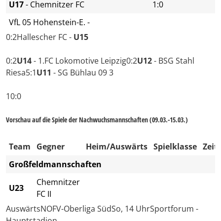
U17
- Chemnitzer FC
1:0
VfL 05 Hohenstein-E. -
0:2
Hallescher FC -
U15
0:2
U14
- 1.FC Lokomotive Leipzig0:2
U12
- BSG Stahl
Riesa
5:1
U11
- SG Bühlau 09 3
10:0
Vorschau auf die Spiele der Nachwuchsmannschaften (09.03.-15.03.)
Team
Gegner
Heim/Auswärts
Spielklasse
Zeit
Großfeldmannschaften
Chemnitzer
U23
FC II
AuswärtsNOFV-Oberliga SüdSo, 14 UhrSportforum -
Hauptstadion