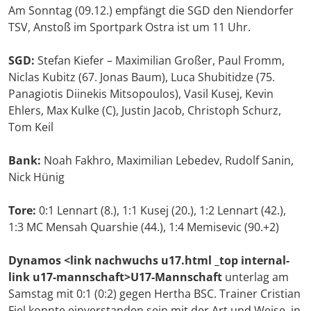
Am Sonntag (09.12.) empfängt die SGD den Niendorfer
TSV, Anstoß im Sportpark Ostra ist um 11 Uhr.
SGD:
Stefan Kiefer – Maximilian Großer, Paul Fromm,
Niclas Kubitz (67. Jonas Baum), Luca Shubitidze (75.
Panagiotis Diinekis Mitsopoulos), Vasil Kusej, Kevin
Ehlers, Max Kulke (C), Justin Jacob, Christoph Schurz,
Tom Keil
Bank:
Noah Fakhro, Maximilian Lebedev, Rudolf Sanin,
Nick Hünig
Tore:
0:1 Lennart (8.), 1:1 Kusej (20.), 1:2 Lennart (42.),
1:3 MC Mensah Quarshie (44.), 1:4 Memisevic (90.+2)
Dynamos <link nachwuchs u17.html _top internal-
link u17-mannschaft>U17-Mannschaft
unterlag am
Samstag mit 0:1 (0:2) gegen Hertha BSC. Trainer Cristian
Fiel konnte einverstanden sein mit der Art und Weise, in