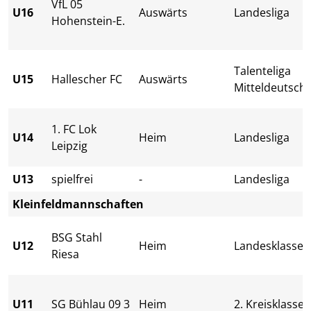
VfL 05
U16
Auswärts
Landesliga
Hohenstein-E.
Talenteliga
U15
Hallescher FC
Auswärts
Mitteldeutsch
1. FC Lok
U14
Heim
Landesliga
Leipzig
U13
spielfrei
-
Landesliga
Kleinfeldmannschaften
BSG Stahl
U12
Heim
Landesklasse
Riesa
U11
SG Bühlau 09 3
Heim
2. Kreisklasse