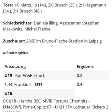
Tore:
1:0 Marzullo (14.), 2:0 Brusch (25.), 2:1 Hagemann
(34.), 3:1 Brusch (48.)
Schiedsrichter:
Daniela Illing, Assistenten: Stephan
Markowitz, Michel Franke
Zuschauer:
2865 im Bruno-Plache-Stadion in Leipzig
Außerdem spielten:
Ansetzung
Ergebnis
U19
- Rot-Weiß Erfurt
0:2
1. FC Frankfurt -
U17
0:4
U16
6:0
U15
- Hertha BSC1:4VfB Fortuna Chemnitz -
U14
5:0
VfL Pirna-Copitz 07 -
U12
1:1
FV Löbtauer Kickers 2