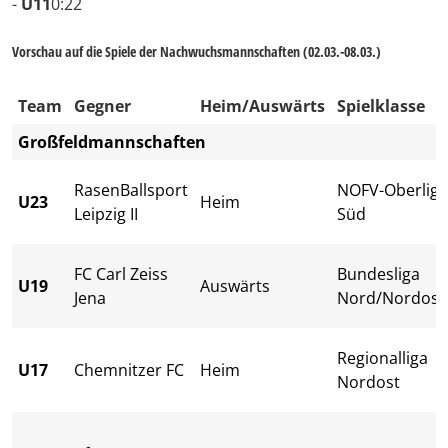
-
U11
0:22
Vorschau auf die Spiele der Nachwuchsmannschaften (02.03.-08.03.)
Team
Gegner
Heim/Auswärts
Spielklasse
Großfeldmannschaften
RasenBallsport
NOFV-Oberliga
U23
Heim
Leipzig II
Süd
FC Carl Zeiss
Bundesliga
U19
Auswärts
Jena
Nord/Nordost
Regionalliga
U17
Chemnitzer FC
Heim
Nordost