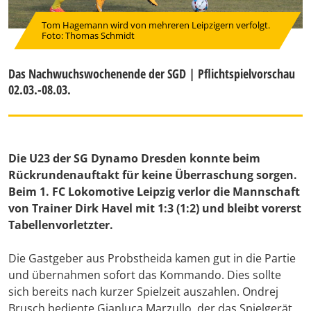
Tom Hagemann wird von mehreren Leipzigern verfolgt.
Foto: Thomas Schmidt
Das Nachwuchswochenende der SGD | Pflichtspielvorschau
02.03.-08.03.
Die U23 der SG Dynamo Dresden konnte beim
Rückrundenauftakt für keine Überraschung sorgen.
Beim 1. FC Lokomotive Leipzig verlor die Mannschaft
von Trainer Dirk Havel mit 1:3 (1:2) und bleibt vorerst
Tabellenvorletzter.
Die Gastgeber aus Probstheida kamen gut in die Partie
und übernahmen sofort das Kommando. Dies sollte
sich bereits nach kurzer Spielzeit auszahlen. Ondrej
Brusch bediente Gianluca Marzullo, der das Spielgerät