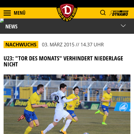
MENÜ
NEWS
NACHWUCHS
03. MÄRZ 2015 // 14.37 UHR
U23: "TOR DES MONATS" VERHINDERT NIEDERLAGE
NICHT