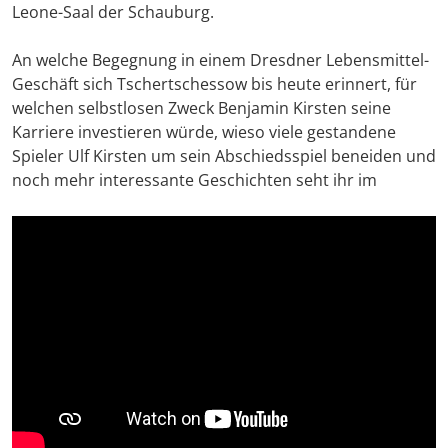
Leone-Saal der Schauburg.
An welche Begegnung in einem Dresdner Lebensmittel-
Geschäft sich Tschertschessow bis heute erinnert, für
welchen selbstlosen Zweck Benjamin Kirsten seine
Karriere investieren würde, wieso viele gestandene
Spieler Ulf Kirsten um sein Abschiedsspiel beneiden und
noch mehr interessante Geschichten seht ihr im