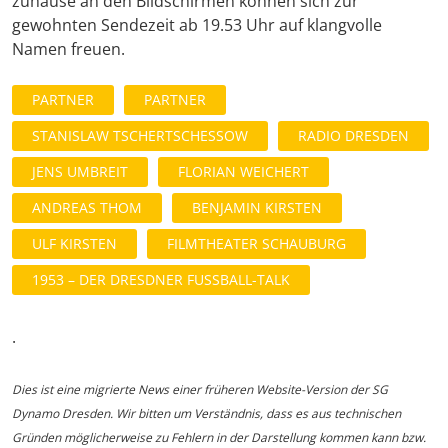
zuhause an den Bildschirmen können sich zur
gewohnten Sendezeit ab 19.53 Uhr auf klangvolle
Namen freuen.
PARTNER
PARTNER
STANISLAW TSCHERTSCHESSOW
RADIO DRESDEN
JENS UMBREIT
FLORIAN WEICHERT
ANDREAS THOM
BENJAMIN KIRSTEN
ULF KIRSTEN
FILMTHEATER SCHAUBURG
1953 – DER DRESDNER FUSSBALL-TALK
.
Dies ist eine migrierte News einer früheren Website-Version der SG
Dynamo Dresden. Wir bitten um Verständnis, dass es aus technischen
Gründen möglicherweise zu Fehlern in der Darstellung kommen kann bzw.