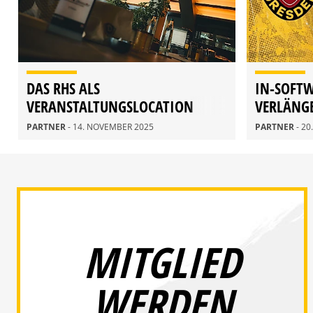
DAS RHS ALS
IN-SOFT
VERANSTALTUNGSLOCATION
VERLÄNG
PARTNER
PARTNER
- 14. NOVEMBER 2025
PARTNER
- 2
MITGLIED
WERDEN