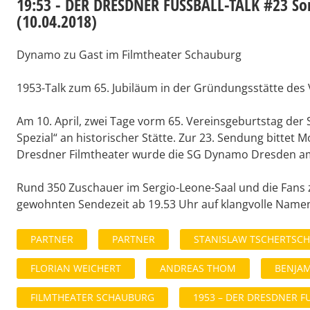
19:53 - DER DRESDNER FUSSBALL-TALK #23 S
(10.04.2018)
Dynamo zu Gast im Filmtheater Schauburg
1953-Talk zum 65. Jubiläum in der Gründungsstätte des 
Am 10. April, zwei Tage vorm 65. Vereinsgeburtstag der 
Spezial“ an historischer Stätte. Zur 23. Sendung bittet 
Dresdner Filmtheater wurde die SG Dynamo Dresden am 
Rund 350 Zuschauer im Sergio-Leone-Saal und die Fans 
gewohnten Sendezeit ab 19.53 Uhr auf klangvolle Namen
PARTNER
PARTNER
STANISLAW TSCHERTSC
FLORIAN WEICHERT
ANDREAS THOM
BENJAM
FILMTHEATER SCHAUBURG
1953 – DER DRESDNER FU