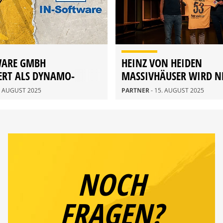
WARE GMBH
HEINZ VON HEIDEN
ERT ALS DYNAMO-
MASSIVHÄUSER WIRD N
EXKLUSIV-PARTNER
0. AUGUST 2025
PARTNER
- 15. AUGUST 2025
NOCH
FRAGEN?