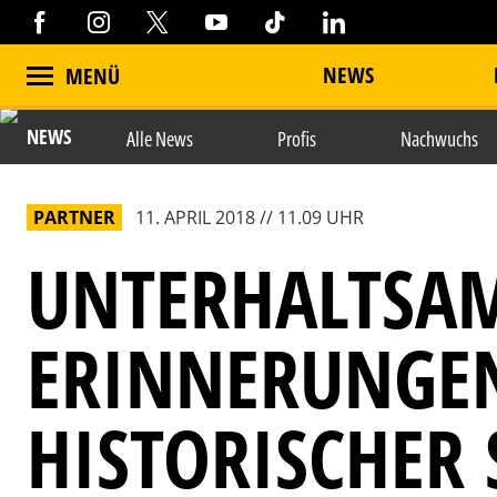
NEWS
MENÜ
NEWS
Alle News
Profis
Nachwuchs
PARTNER
11. APRIL 2018 // 11.09 UHR
UNTERHALTSA
ERINNERUNGE
HISTORISCHER 