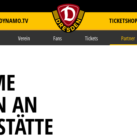
DYNAMO.TV
TICKETSHO
item.title
Verein
Fans
Tickets
Partner
ME
N AN
STÄTTE