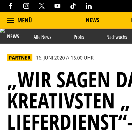
NEWS
MENÜ
NEWS
Alle News
Profis
Nachwuchs
PARTNER
16. JUNI 2020 // 16.00 UHR
„WIR SAGEN D
KREATIVSTEN „
LIEFERDIENST“