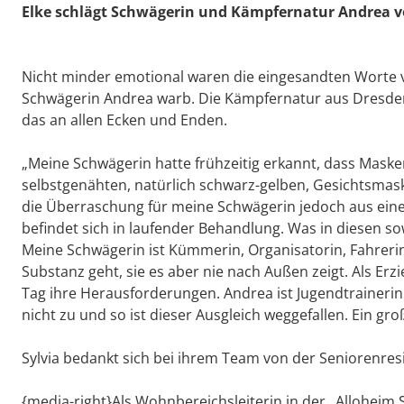
Elke schlägt Schwägerin und Kämpfernatur Andrea v
Nicht minder emotional waren die eingesandten Worte vo
Schwägerin Andrea warb. Die Kämpfernatur aus Dresden z
das an allen Ecken und Enden.
„Meine Schwägerin hatte frühzeitig erkannt, dass Maske
selbstgenähten, natürlich schwarz-gelben, Gesichtsmask
die Überraschung für meine Schwägerin jedoch aus ein
befindet sich in laufender Behandlung. Was in diesen so
Meine Schwägerin ist Kümmerin, Organisatorin, Fahrerin
Substanz geht, sie es aber nie nach Außen zeigt. Als Erz
Tag ihre Herausforderungen. Andrea ist Jugendtrainerin 
nicht zu und so ist dieser Ausgleich weggefallen. Ein groß
Sylvia bedankt sich bei ihrem Team von der Seniorenres
{media-right}Als Wohnbereichsleiterin in der „Alloheim S