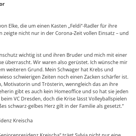
or
n Elke, die um einen Kasten „Feldi“-Radler für ihre
eigte nicht nur in der Corona-Zeit vollen Einsatz – und
nschutz wichtig ist und ihren Bruder und mich mit einer
e überrascht. Wir waren also gerüstet. Ich wünsche mir
em weiteren Grund. Mein Schwager hat Krebs und
wieso schwierigen Zeiten noch einen Zacken schärfer ist.
, Motivatorin und Trösterin, wenngleich das an ihre
ieherin gibt es auch kein Homeoffice und so hat sie jeden
beim VC Dresden, doch die Krise lässt Volleyballspielen
es schwarz-gelbes Herz gilt in der Familie als gesetzt.“
idenz Kreischa
eniorenresidenz Kreischa“ trägt Sylvia nicht nur eine