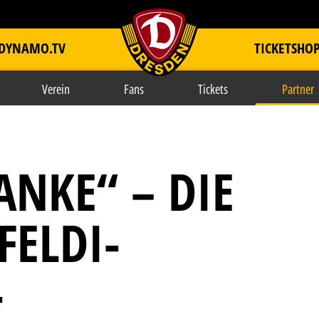
DYNAMO.TV
TICKETSHO
item.title
Verein
Fans
Tickets
Partner
ANKE“ – DIE
FELDI-
-