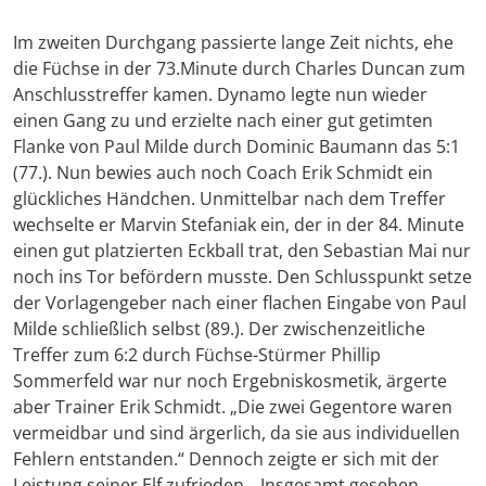
Im zweiten Durchgang passierte lange Zeit nichts, ehe
die Füchse in der 73.Minute durch Charles Duncan zum
Anschlusstreffer kamen. Dynamo legte nun wieder
einen Gang zu und erzielte nach einer gut getimten
Flanke von Paul Milde durch Dominic Baumann das 5:1
(77.). Nun bewies auch noch Coach Erik Schmidt ein
glückliches Händchen. Unmittelbar nach dem Treffer
wechselte er Marvin Stefaniak ein, der in der 84. Minute
einen gut platzierten Eckball trat, den Sebastian Mai nur
noch ins Tor befördern musste. Den Schlusspunkt setze
der Vorlagengeber nach einer flachen Eingabe von Paul
Milde schließlich selbst (89.). Der zwischenzeitliche
Treffer zum 6:2 durch Füchse-Stürmer Phillip
Sommerfeld war nur noch Ergebniskosmetik, ärgerte
aber Trainer Erik Schmidt. „Die zwei Gegentore waren
vermeidbar und sind ärgerlich, da sie aus individuellen
Fehlern entstanden.“ Dennoch zeigte er sich mit der
Leistung seiner Elf zufrieden. „Insgesamt gesehen